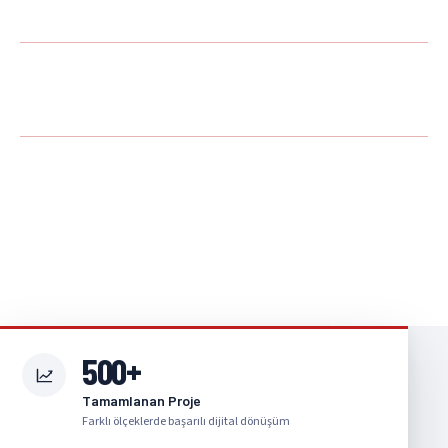
Yıl Logo ERP Deneyimi
300+
Kurumsal
Müşteri
08 – 18
Hafta içi
Cumartesi 10 – 15
500+
Tamamlanan Proje
Farklı ölçeklerde başarılı dijital dönüşüm