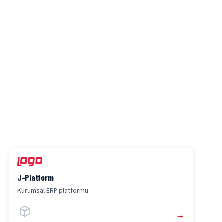
Destek & Operasyon
Mesai içi destek, SLA ve sürüm
yönetimi
Logo Ürün Ailesi
İşletmenize değer katan Logo çözümleriyle güçlenin.
Logo Ürünleri
→
J-Platform
Kurumsal ERP platformu
→