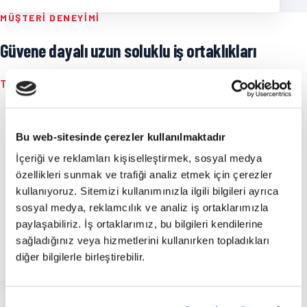
MÜŞTERI DENEYIMI
Güvene dayalı uzun soluklu iş ortaklıkları
Tüm Referanslar
→
“
Bu web-sitesinde çerezler kullanılmaktadır
İçeriği ve reklamları kişiselleştirmek, sosyal medya
ERP geçiş sürecinde tek elden yönetim sağladılar.
özellikleri sunmak ve trafiği analiz etmek için çerezler
Proje takvimi, eğitim ve canlıya geçiş aşamaları
kullanıyoruz. Sitemizi kullanımınızla ilgili bilgileri ayrıca
profesyonelce yürütüldü.
sosyal medya, reklamcılık ve analiz iş ortaklarımızla
paylaşabiliriz. İş ortaklarımız, bu bilgileri kendilerine
Finans Direktörü
sağladığınız veya hizmetlerini kullanırken topladıkları
Üretim Sektörü
diğer bilgilerle birleştirebilir.