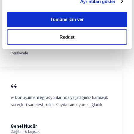
Ayrıntıları göster
“
Destek ekibi hem teknik hem süreç bilgisine sahip.
Tümüne izin ver
Sorunlar hızlı çözülüyor ve kök neden analizi yapılıyor.
Reddet
İT Müdürü
Perakende
“
e-Dönüşüm entegrasyonlarında yaşadığımız karmaşık
süreçleri sadeleştirdiler. 3 ayda tam uyum sağladık.
Genel Müdür
Dağıtım & Lojistik