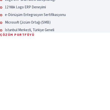
12 Yıllık Logo ERP Deneyimi
e-Dönüşüm Entegrasyon Sertifikasyonu
Microsoft Çözüm Ortağı (SMB)
İstanbul Merkezli, Türkiye Geneli
Dijital
ÇÖZÜM PORTFÖYÜ
dönüşümde
uçtan uca
çözümler
Danışmanlık
İhtiyaç analizi, kurulum planı ve
proje yönetimi
Uygulama & Geliştirme
Özelleştirme, modül ve rapor
geliştirme
Entegrasyon
e-Dönüşüm, API ve üçüncü parti
bağlantılar