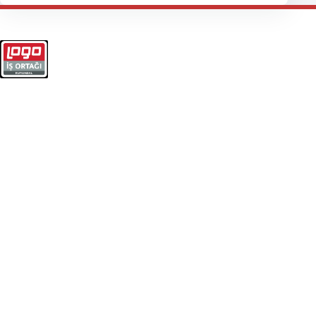
Logo ERP, yazılım ve IT süreçleriniz için çözüm ortağınız.
+90 (212) 963 27 29
info@norabilisim.com
212 My Office, Mahmutbey Mah.
Taşocağı Yolu Cad. No:3 K:9 D:148
Güneşli / İstanbul
POPÜLER KATEGORILER
Muhasebe Programı
Ön Muhasebe Programı
ERP Programı