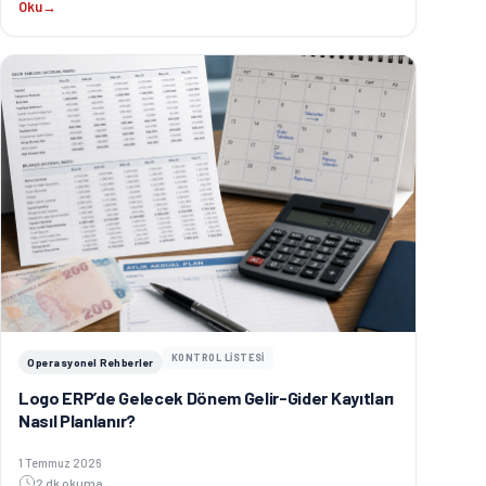
Oku
→
KONTROL LİSTESİ
Operasyonel Rehberler
Logo ERP’de Gelecek Dönem Gelir-Gider Kayıtları
Nasıl Planlanır?
Yayınlanma tarihi:
1 Temmuz 2026
2 dk okuma