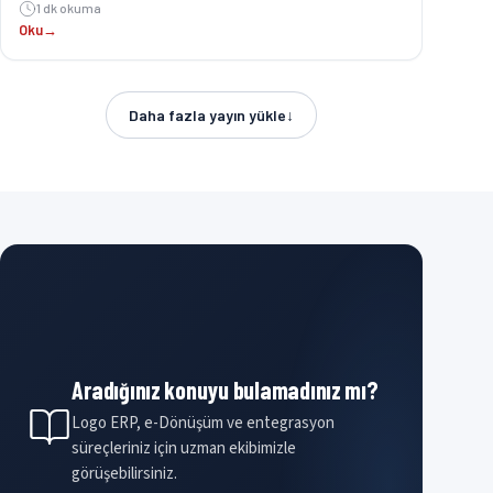
1 dk okuma
Oku
→
Daha fazla yayın yükle
↓
Aradığınız konuyu bulamadınız mı?
Logo ERP, e-Dönüşüm ve entegrasyon
süreçleriniz için uzman ekibimizle
görüşebilirsiniz.