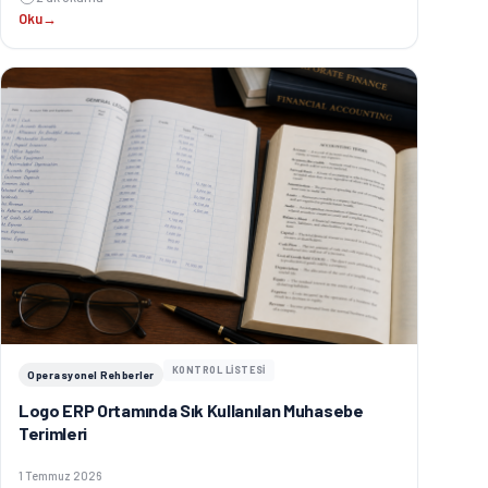
Oku
→
KONTROL LİSTESİ
Operasyonel Rehberler
Logo ERP Ortamında Sık Kullanılan Muhasebe
Terimleri
Yayınlanma tarihi:
1 Temmuz 2026