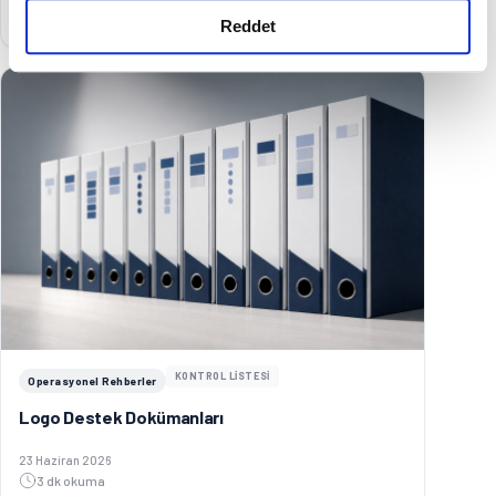
Oku
→
Reddet
KONTROL LİSTESİ
Operasyonel Rehberler
Logo Destek Dokümanları
Yayınlanma tarihi:
23 Haziran 2026
3 dk okuma