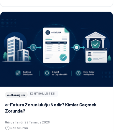
KONTROL LİSTESİ
e-Dönüşüm
e-Fatura Zorunluluğu Nedir? Kimler Geçmek
Zorunda?
Güncellenme tarihi:
Güncellendi
29 Temmuz 2026
6 dk okuma