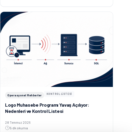
KONTROL LİSTESİ
Operasyonel Rehberler
Logo Muhasebe Programı Yavaş Açılıyor:
Nedenleri ve Kontrol Listesi
Yayınlanma tarihi:
28 Temmuz 2026
5 dk okuma