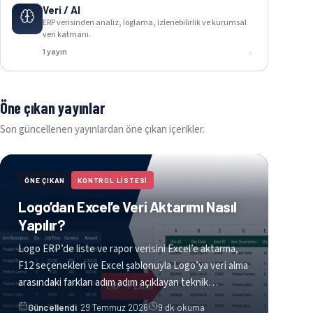
Veri / AI
ERP verisinden analiz, loglama, izlenebilirlik ve kurumsal
veri katmanı.
1 yayın
Öne çıkan yayınlar
Son güncellenen yayınlardan öne çıkan içerikler.
ÖNE ÇIKAN
KONTROL LİSTESİ
Logo’dan Excel’e Veri Aktarımı Nasıl
Yapılır?
Logo ERP’de liste ve rapor verisini Excel’e aktarma,
F12 seçenekleri ve Excel şablonuyla Logo’ya veri alma
arasındaki farkları adım adım açıklayan teknik…
Güncellenme tarihi:
Güncellendi
29 Temmuz 2026
9 dk okuma