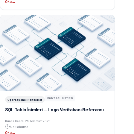
Oku
→
KONTROL LİSTESİ
Operasyonel Rehberler
SQL Tablo İsimleri — Logo Veritabanı Referansı
Güncellenme tarihi:
Güncellendi
29 Temmuz 2026
4 dk okuma
Oku
→