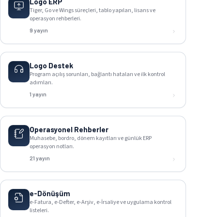
Logo ERP
Tiger, Go ve Wings süreçleri, tablo yapıları, lisans ve
operasyon rehberleri.
9 yayın
Logo Destek
Program açılış sorunları, bağlantı hataları ve ilk kontrol
adımları.
1 yayın
Operasyonel Rehberler
Muhasebe, bordro, dönem kayıtları ve günlük ERP
operasyon notları.
21 yayın
e-Dönüşüm
e-Fatura, e-Defter, e-Arşiv, e-İrsaliye ve uygulama kontrol
listeleri.