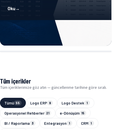
Oku
→
Tüm içerikler
Tüm içeriklerimize göz atın — güncellenme tarihine göre sıralı.
Tümü
Logo ERP
Logo Destek
55
9
1
Operasyonel Rehberler
e-Dönüşüm
21
15
BI / Raporlama
Entegrasyon
CRM
3
1
1