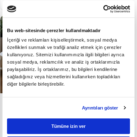
Oku
→
Bu web-sitesinde çerezler kullanılmaktadır
İçeriği ve reklamları kişiselleştirmek, sosyal medya
özellikleri sunmak ve trafiği analiz etmek için çerezler
kullanıyoruz. Sitemizi kullanımınızla ilgili bilgileri ayrıca
sosyal medya, reklamcılık ve analiz iş ortaklarımızla
paylaşabiliriz. İş ortaklarımız, bu bilgileri kendilerine
sağladığınız veya hizmetlerini kullanırken topladıkları
diğer bilgilerle birleştirebilir.
KONTROL LİSTESİ
Operasyonel Rehberler
Ayrıntıları göster
Logo ERP Püf Noktaları: Operasyonel Kısayol ve
Verimlilik Rehberi
Tümüne izin ver
Yayınlanma tarihi:
1 Temmuz 2026
3 dk okuma