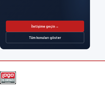
→
İletişime geçin
Tüm konuları göster
Logo ERP, yazılım ve IT süreçleriniz için çözüm ortağınız.
+90 (212) 963 27 29