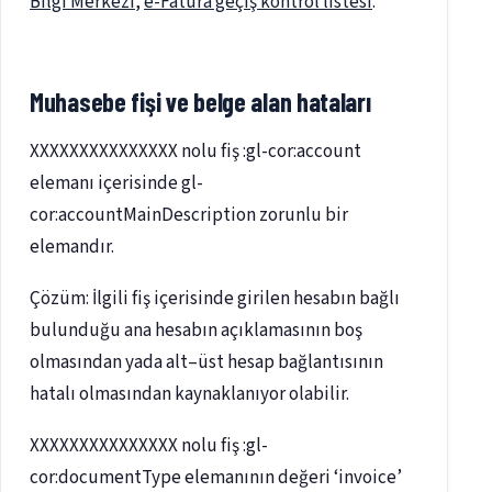
Bilgi Merkezi
,
e-Fatura geçiş kontrol listesi
.
Muhasebe fişi ve belge alan hataları
XXXXXXXXXXXXXXX nolu fiş :gl-cor:account
elemanı içerisinde gl-
cor:accountMainDescription zorunlu bir
elemandır.
Çözüm: İlgili fiş içerisinde girilen hesabın bağlı
bulunduğu ana hesabın açıklamasının boş
olmasından yada alt–üst hesap bağlantısının
hatalı olmasından kaynaklanıyor olabilir.
XXXXXXXXXXXXXXX nolu fiş :gl-
cor:documentType elemanının değeri ‘invoice’