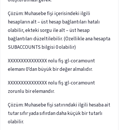
oluşturulması gerek.
Çözüm: Muhasebe fişi içerisindeki ilgili
hesapların alt – üst hesap bağlantıları hatalı
olabilir, ekteki sorgu ile alt – üst hesap
bağlantıları düzeltilebilir. (Özellikle ana hesapta
SUBACCOUNTS bilgisi 0 olabilir)
XXXXXXXXXXXXXXX nolu fiş :gl-cor:amount
elemanı 0’dan büyük bir değer almalıdır.
XXXXXXXXXXXXXXX nolu fiş :gl-cor:amount
zorunlu bir elemandır.
Çözüm: Muhasebe fişi satırındaki ilgili hesaba ait
tutar sıfır yada sıfırdan daha küçük bir tutarlı
olabilir.