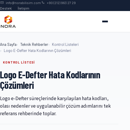
İçeriğe geç
info@norabilisim.com
+90 (212) 963 27 29
Destek
İletişim
Ana Sayfa
Teknik Rehberler
Kontrol Listeleri
Logo E-Defter Hata Kodlarının Çözümleri
KONTROL LİSTESİ
Logo E-Defter Hata Kodlarının
Çözümleri
Logo e-Defter süreçlerinde karşılaşılan hata kodları,
olası nedenler ve uygulanabilir çözüm adımlarını tek
referans rehberinde toplar.