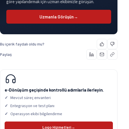
göre yapılandırmak için uzman ekibimizle görüşün.
Uzmanla Görüşün
→
Bu içerik faydalı oldu mu?
Paylaş
e-Dönüşüm geçişinde kontrollü adımlarla ilerleyin.
Mevcut süreç envanteri
Entegrasyon ve test planı
Operasyon ekibi bilgilendirme
Logo Hizmetleri
→