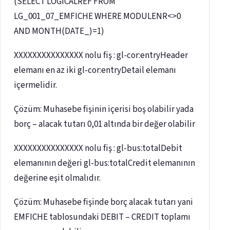
(SELECT LOGICALREF FROM
LG_001_07_EMFICHE WHERE MODULENR<>0
AND MONTH(DATE_)=1)
XXXXXXXXXXXXXXX nolu fiş : gl-cor:entryHeader
elemanı en az iki gl-cor:entryDetail elemanı
içermelidir.
Çözüm: Muhasebe fişinin içerisi boş olabilir yada
borç – alacak tutarı 0,01 altında bir değer olabilir
XXXXXXXXXXXXXXX nolu fiş : gl-bus:totalDebit
elemanının değeri gl-bus:totalCredit elemanının
değerine eşit olmalıdır.
Çözüm: Muhasebe fişinde borç alacak tutarı yani
EMFICHE tablosundaki DEBIT – CREDIT toplamı