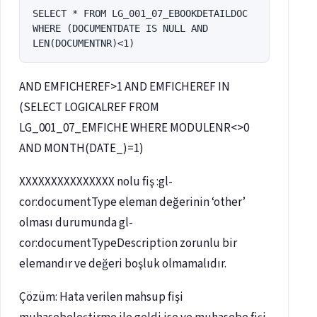
SELECT * FROM LG_001_07_EBOOKDETAILDOC 
WHERE (DOCUMENTDATE IS NULL AND 
LEN(DOCUMENTNR)<1)
AND EMFICHEREF>1 AND EMFICHEREF IN
(SELECT LOGICALREF FROM
LG_001_07_EMFICHE WHERE MODULENR<>0
AND MONTH(DATE_)=1)
XXXXXXXXXXXXXXX nolu fiş :gl-
cor:documentType eleman değerinin ‘other’
olması durumunda gl-
cor:documentTypeDescription zorunlu bir
elemandır ve değeri boşluk olmamalıdır.
Çözüm: Hata verilen mahsup fişi