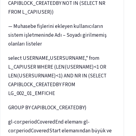
CAPIBLOCK_CREATEDBY NOT IN (SELECT NR
FROM L_CAPIUSER))
— Muhasebe fişlerini ekleyen kullanıcıların
sistem işletmeninde Adı – Soyadı girilmemiş
olanları listeler
select USERNAME,USERSURNAME,* from
L_CAPIUSER WHERE (LEN(USERNAME)<1 OR
LEN(USERSURNAME)<1) AND NR IN (SELECT
CAPIBLOCK_CREATEDBY FROM
LG_002_01_EMFICHE
GROUP BY CAPIBLOCK_CREATEDBY)
gl-cor:periodCoveredEnd elemanı gl-
cor:periodCoveredStart elemanından büyük ve