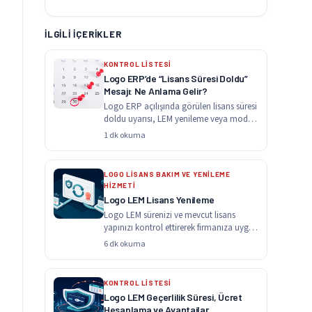
İLGILI İÇERIKLER
KONTROL LİSTESİ
Logo ERP’de “Lisans Süresi Doldu”
Mesajı: Ne Anlama Gelir?
Logo ERP açılışında görülen lisans süresi
doldu uyarısı, LEM yenileme veya modül
kapsamı ile…
1 dk okuma
LOGO LİSANS BAKIM VE YENİLEME
HİZMETİ
Logo LEM Lisans Yenileme
Logo LEM sürenizi ve mevcut lisans
yapınızı kontrol ettirerek firmanıza uygun
yenileme teklifini alın.…
6 dk okuma
KONTROL LİSTESİ
Logo LEM Geçerlilik Süresi, Ücret
Hesaplama ve Avantajlar