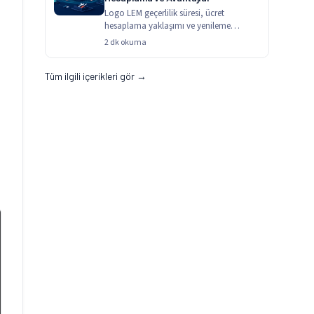
Logo LEM geçerlilik süresi, ücret
hesaplama yaklaşımı ve yenileme
avantajları — tanım için LEM…
2 dk okuma
Tüm ilgili içerikleri gör →