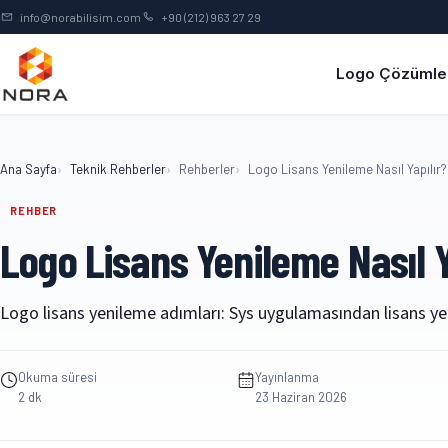
İçeriğe geç
info@norabilisim.com
+90 (212) 963 27 29
Logo Çözümler
Ana Sayfa
Teknik Rehberler
Rehberler
Logo Lisans Yenileme Nasıl Yapılır?
REHBER
Logo Lisans Yenileme Nasıl Y
Logo lisans yenileme adımları: Sys uygulamasından lisans ye
Okuma süresi
Yayınlanma
2 dk
23 Haziran 2026