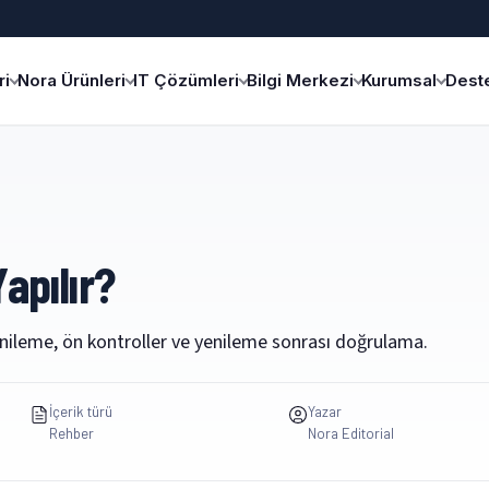
i
Nora Ürünleri
IT Çözümleri
Bilgi Merkezi
Kurumsal
Deste
apılır?
nileme, ön kontroller ve yenileme sonrası doğrulama.
İçerik türü
Yazar
Rehber
Nora Editorial