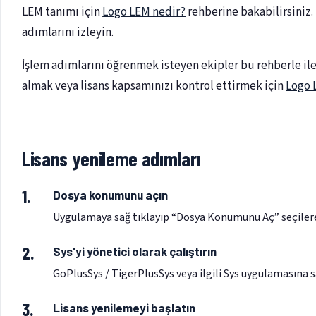
LEM tanımı için
Logo LEM nedir?
rehberine bakabilirsiniz.
adımlarını izleyin.
İşlem adımlarını öğrenmek isteyen ekipler bu rehberle ile
almak veya lisans kapsamınızı kontrol ettirmek için
Logo 
Lisans yenileme adımları
Dosya konumunu açın
Uygulamaya sağ tıklayıp “Dosya Konumunu Aç” seçilere
Sys'yi yönetici olarak çalıştırın
GoPlusSys / TigerPlusSys veya ilgili Sys uygulamasına sağ
Lisans yenilemeyi başlatın