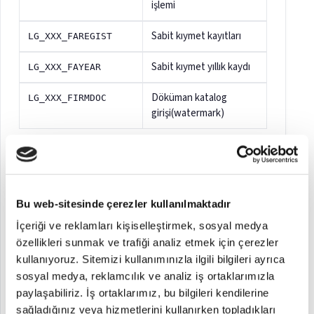
işlemi
Sabit kıymet kayıtları
LG_XXX_FAREGIST
Sabit kıymet yıllık kaydı
LG_XXX_FAYEAR
Döküman katalog
LG_XXX_FIRMDOC
girişi(watermark)
Tablolar 61–90
Bu web-sitesinde çerezler kullanılmaktadır
Tablo adı
Açıklama
İçeriği ve reklamları kişiselleştirmek, sosyal medya
özellikleri sunmak ve trafiği analiz etmek için çerezler
Malzeme-Ambar bilgileri
LG_XXX_INVDEF
kullanıyoruz. Sitemizi kullanımınızla ilgili bilgileri ayrıca
sosyal medya, reklamcılık ve analiz iş ortaklarımızla
Malzemeler
LG_XXX_ITEMS
paylaşabiliriz. İş ortaklarımız, bu bilgileri kendilerine
sağladığınız veya hizmetlerini kullanırken topladıkları
Malzeme alternatifleri
LG_XXX_ITEMSUBS