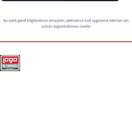
Bu içerik genel bilgilendirme amaçlıdır; işletmenize özel uygulama adımları için
uzman değerlendirmesi önerilir.
Logo ERP, yazılım ve IT süreçleriniz için çözüm ortağınız.
+90 (212) 963 27 29
info@norabilisim.com
212 My Office, Mahmutbey Mah.
Taşocağı Yolu Cad. No:3 K:9 D:148
Güneşli / İstanbul