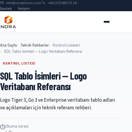
İçeriğe geç
info@norabilisim.com
+90 (212) 963 27 29
Destek
İletişim
Ana Sayfa
Teknik Rehberler
Kontrol Listeleri
SQL Tablo İsimleri — Logo Veritabanı Referansı
KONTROL LİSTESİ
SQL Tablo İsimleri — Logo
Veritabanı Referansı
Logo Tiger 3, Go 3 ve Enterprise veritabanı tablo adları
ve açıklamaları için teknik referans rehberi.
Okuma süresi