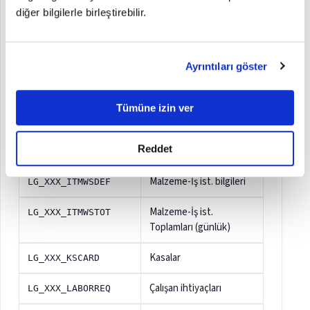
diğer bilgilerle birleştirebilir.
Malzeme-Ürecetesi
LG_XXX_ITMBOMAS
ataması
Ayrıntıları göster
Malzeme-Malzeme sınıfı
LG_XXX_ITMCLSAS
ataması
Tümüne izin ver
Malzeme-Fabrika bilgileri
LG_XXX_ITMFACTP
Reddet
Malzeme-Birim ataması
LG_XXX_ITMUNITA
Malzeme-İş ist. bilgileri
LG_XXX_ITMWSDEF
Malzeme-İş ist.
LG_XXX_ITMWSTOT
Toplamları (günlük)
Kasalar
LG_XXX_KSCARD
Çalışan ihtiyaçları
LG_XXX_LABORREQ