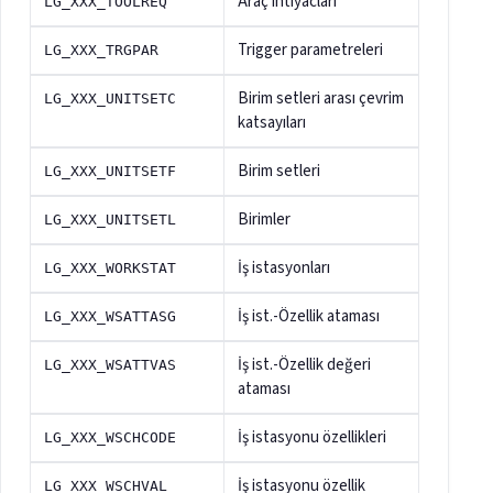
Araç ihtiyacları
LG_XXX_TOOLREQ
Trigger parametreleri
LG_XXX_TRGPAR
Birim setleri arası çevrim
LG_XXX_UNITSETC
katsayıları
Birim setleri
LG_XXX_UNITSETF
Birimler
LG_XXX_UNITSETL
İş istasyonları
LG_XXX_WORKSTAT
İş ist.-Özellik ataması
LG_XXX_WSATTASG
İş ist.-Özellik değeri
LG_XXX_WSATTVAS
ataması
İş istasyonu özellikleri
LG_XXX_WSCHCODE
İş istasyonu özellik
LG_XXX_WSCHVAL