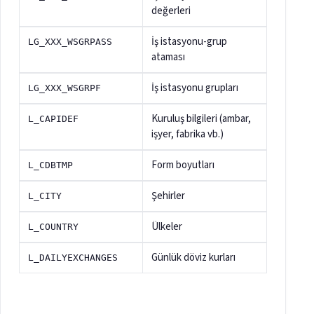
değerleri
İş istasyonu-grup
LG_XXX_WSGRPASS
ataması
İş istasyonu grupları
LG_XXX_WSGRPF
Kuruluş bilgileri (ambar,
L_CAPIDEF
işyer, fabrika vb.)
Form boyutları
L_CDBTMP
Şehirler
L_CITY
Ülkeler
L_COUNTRY
Günlük döviz kurları
L_DAILYEXCHANGES