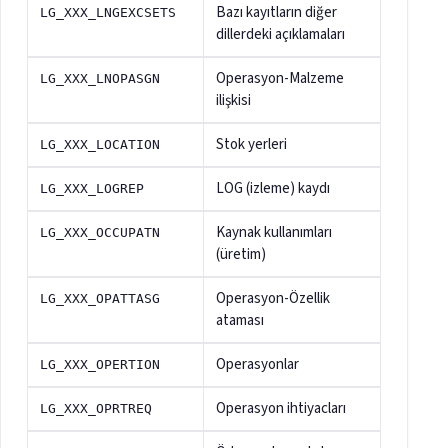
Bazı kayıtların diğer
LG_XXX_LNGEXCSETS
dillerdeki açıklamaları
Operasyon-Malzeme
LG_XXX_LNOPASGN
ilişkisi
Stok yerleri
LG_XXX_LOCATION
LOG (izleme) kaydı
LG_XXX_LOGREP
Kaynak kullanımları
LG_XXX_OCCUPATN
(üretim)
Operasyon-Özellik
LG_XXX_OPATTASG
ataması
Operasyonlar
LG_XXX_OPERTION
Operasyon ihtiyacları
LG_XXX_OPRTREQ