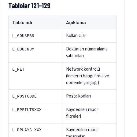
Tablolar 121–129
Tablo adı
Açıklama
Kullanıcılar
L_GOUSERS
Döküman numaralama
L_LDOCNUM
şablonları
Network kontrolü
L_NET
(kimlerin hangi firma ve
dönemle çalıştığı)
Posta kodları
L_POSTCODE
Kaydedilen rapor
L_RPFILTSXXX
filtreleri
Kaydedilen rapor
L_RPLAYS_XXX
tasarımları