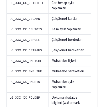
Cari hesap aylık
LG_XXX_XX_CLTOTFIL
toplamları
Çek/Senet kartları
LG_XXX_XX_CSCARD
Kasa aylık toplamları
LG_XXX_XX_CSHTOTS
Çek/Senet bordroları
LG_XXX_XX_CSROLL
Çek/Senet hareketleri
LG_XXX_XX_CSTRANS
Muhasebe fişleri
LG_XXX_XX_EMFICHE
Muhasebe hareketleri
LG_XXX_XX_EMFLINE
Muhasebe aylık
LG_XXX_XX_EMUHTOT
toplamları
Döküman katalog
LG_XXX_XX_FOLDER
bilgileri (watermark