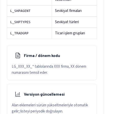
Sevkiyat firmaları
L_SHPAGENT
Sevkiyat türleri
L_SHPTYPES
Ticari işlem grupları
L_TRADGRP
Firma / dönem kodu
LG_XXX_XX_* tablolarında XXX firma, XX dönem
numarasını temsil eder.
Versiyon güncellemesi
Alan eklemeleri sürüm yükseltmeleriyle otomatik
gelir; listeyi periyodik doğrulayın.